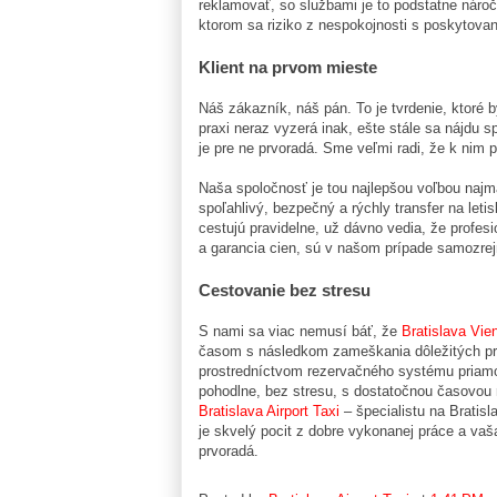
reklamovať, so službami je to podstatne náročn
ktorom sa riziko z nespokojnosti s poskytova
Klient na prvom mieste
Náš zákazník, náš pán. To je tvrdenie, ktoré b
praxi neraz vyzerá inak, ešte stále sa nájdu 
je pre ne prvoradá. Sme veľmi radi, že k nim 
Naša spoločnosť je tou najlepšou voľbou najmä
spoľahlivý, bezpečný a rýchly transfer na leti
cestujú pravidelne, už dávno vedia, že profesi
a garancia cien, sú v našom prípade samozre
Cestovanie bez stresu
S nami sa viac nemusí báť, že
Bratislava Vie
časom s následkom zameškania dôležitých pra
prostredníctvom rezervačného systému priamo 
pohodlne, bez stresu, s dostatočnou časovou 
Bratislava Airport Taxi
– špecialistu na Bratisl
je skvelý pocit z dobre vykonanej práce a va
prvoradá.