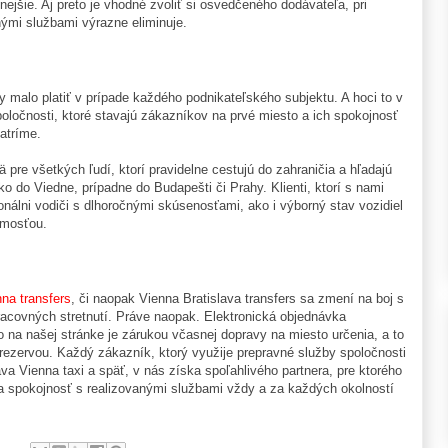
ejšie. Aj preto je vhodné zvoliť si osvedčeného dodávateľa, pri
nými službami výrazne eliminuje.
y malo platiť v prípade každého podnikateľského subjektu. A hoci to v
spoločnosti, ktoré stavajú zákazníkov na prvé miesto a ich spokojnosť
patríme.
 pre všetkých ľudí, ktorí pravidelne cestujú do zahraničia a hľadajú
sko do Viedne, prípadne do Budapešti či Prahy. Klienti, ktorí s nami
onálni vodiči s dlhoročnými skúsenosťami, ako i výborný stav vozidiel
jmosťou.
nna transfers
, či naopak Vienna Bratislava transfers sa zmení na boj s
covných stretnutí. Práve naopak. Elektronická objednávka
na našej stránke je zárukou včasnej dopravy na miesto určenia, a to
rezervou. Každý zákazník, ktorý využije prepravné služby spoločnosti
ava Vienna taxi a späť, v nás získa spoľahlivého partnera, pre ktorého
ša spokojnosť s realizovanými službami vždy a za každých okolností