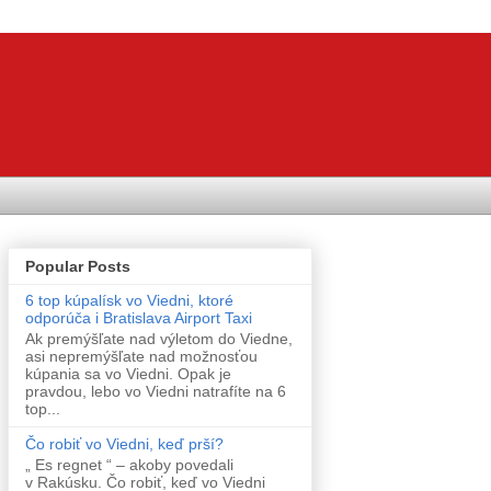
Popular Posts
6 top kúpalísk vo Viedni, ktoré
odporúča i Bratislava Airport Taxi
Ak premýšľate nad výletom do Viedne,
asi nepremýšľate nad možnosťou
kúpania sa vo Viedni. Opak je
pravdou, lebo vo Viedni natrafíte na 6
top...
Čo robiť vo Viedni, keď prší?
„ Es regnet “ – akoby povedali
v Rakúsku. Čo robiť, keď vo Viedni