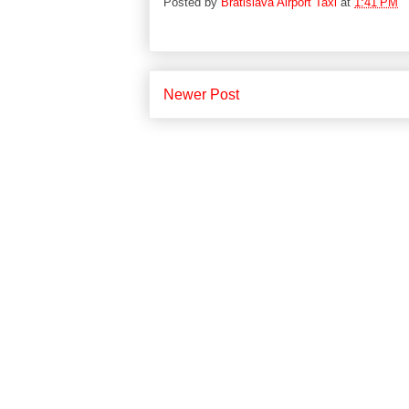
Posted by
Bratislava Airport Taxi
at
1:41 PM
Newer Post