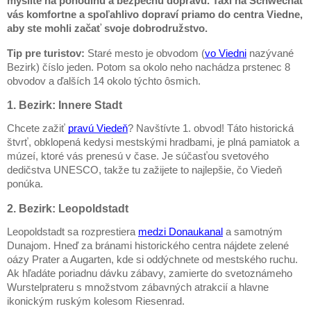
myslite na pohodlnú a bezpečnú dopravu. Taxi na Schwechat
vás komfortne a spoľahlivo dopraví priamo do centra Viedne,
aby ste mohli začať svoje dobrodružstvo.
Tip pre turistov:
Staré mesto je obvodom (
vo Viedni
nazývané
Bezirk) číslo jeden. Potom sa okolo neho nachádza prstenec 8
obvodov a ďalších 14 okolo týchto ôsmich.
1. Bezirk: Innere Stadt
Chcete zažiť
pravú Viedeň
? Navštívte 1. obvod! Táto historická
štvrť, obklopená kedysi mestskými hradbami, je plná pamiatok a
múzeí, ktoré vás prenesú v čase. Je súčasťou svetového
dedičstva UNESCO, takže tu zažijete to najlepšie, čo Viedeň
ponúka.
2. Bezirk: Leopoldstadt
Leopoldstadt sa rozprestiera
medzi Donaukanal
a samotným
Dunajom. Hneď za bránami historického centra nájdete zelené
oázy Prater a Augarten, kde si oddýchnete od mestského ruchu.
Ak hľadáte poriadnu dávku zábavy, zamierte do svetoznámeho
Wurstelprateru s množstvom zábavných atrakcií a hlavne
ikonickým ruským kolesom Riesenrad.