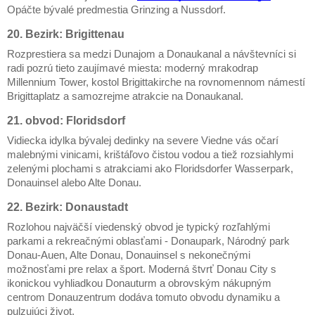
Opáčte bývalé predmestia Grinzing a Nussdorf.
20. Bezirk: Brigittenau
Rozprestiera sa medzi Dunajom a Donaukanal a návštevníci si
radi pozrú tieto zaujímavé miesta: moderný mrakodrap
Millennium Tower, kostol Brigittakirche na rovnomennom námestí
Brigittaplatz a samozrejme atrakcie na Donaukanal.
21. obvod: Floridsdorf
Vidiecka idylka bývalej dedinky na severe Viedne vás očarí
malebnými vinicami, krištáľovo čistou vodou a tiež rozsiahlymi
zelenými plochami s atrakciami ako Floridsdorfer Wasserpark,
Donauinsel alebo Alte Donau.
22. Bezirk: Donaustadt
Rozlohou najväčší viedenský obvod je typický rozľahlými
parkami a rekreačnými oblasťami - Donaupark, Národný park
Donau-Auen, Alte Donau, Donauinsel s nekonečnými
možnosťami pre relax a šport. Moderná štvrť Donau City s
ikonickou vyhliadkou Donauturm a obrovským nákupným
centrom Donauzentrum dodáva tomuto obvodu dynamiku a
pulzujúci život.