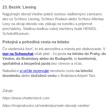
23. Bezirk: Liesing
Najjužnejší obvod Viedne poteší turistov nádhernými zámkami,
ako sú Schloss Liesing, Schloss Rodaun alebo Schloss Alterlaa.
Lesy na okraji obvodu vás zlákajú na turistiku a príjemné
prechádzky. Sladkou bodkou vašej návštevy bude HEINDL
SchokoMuseum.
Pokojná a pohodlná cesta na letisko
Čo viedenská štvrť, to iná atmosféra a miesta pre obdivovanie. V
taxi na Schwechat
však platí - čo jazda
na letisko do Prahy, do
Viedne, do Bratislavy alebo do Budapešti
, to
komfortná,
spoľahlivá a bezpečná jazda
bez stresov a včas.
Nabudúce
si určite rezervujte
nerušenú cestu
na leteckú
dovolenku
alebo
služobnú cestu
s Bratislava Airport Taxi.
Zdroje:
https://www.shutterstock.com
https://mojerakusko.sk/vieden/poznate-obvody-viedne/