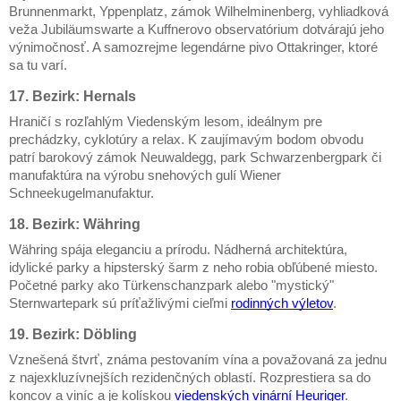
Brunnenmarkt, Yppenplatz, zámok Wilhelminenberg, vyhliadková
veža Jubiläumswarte a Kuffnerovo observatórium dotvárajú jeho
výnimočnosť. A samozrejme legendárne pivo Ottakringer, ktoré
sa tu varí.
17. Bezirk: Hernals
Hraničí s rozľahlým Viedenským lesom, ideálnym pre
prechádzky, cyklotúry a relax. K zaujímavým bodom obvodu
patrí barokový zámok Neuwaldegg, park Schwarzenbergpark či
manufaktúra na výrobu snehových gulí Wiener
Schneekugelmanufaktur.
18. Bezirk: Währing
Währing spája eleganciu a prírodu. Nádherná architektúra,
idylické parky a hipsterský šarm z neho robia obľúbené miesto.
Početné parky ako Türkenschanzpark alebo "mystický"
Sternwartepark sú príťažlivými cieľmi
rodinných výletov
.
19. Bezirk: Döbling
Vznešená štvrť, známa pestovaním vína a považovaná za jednu
z najexkluzívnejších rezidenčných oblastí. Rozprestiera sa do
koncov a viníc a je kolískou
viedenských vinární Heuriger
.