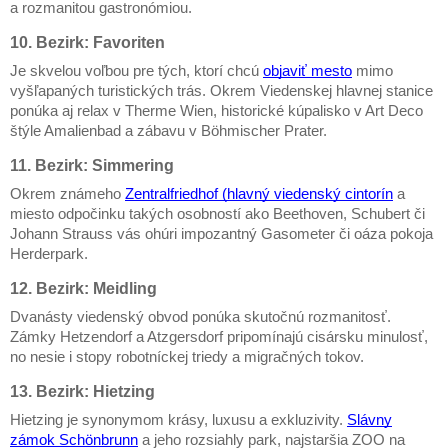
a rozmanitou gastronómiou.
10. Bezirk: Favoriten
Je skvelou voľbou pre tých, ktorí chcú
objaviť mesto
mimo
vyšľapaných turistických trás. Okrem Viedenskej hlavnej stanice
ponúka aj relax v Therme Wien, historické kúpalisko v Art Deco
štýle Amalienbad a zábavu v Böhmischer Prater.
11. Bezirk: Simmering
Okrem známeho
Zentralfriedhof (hlavný viedenský cintorín
a
miesto odpočinku takých osobností ako Beethoven, Schubert či
Johann Strauss vás ohúri impozantný Gasometer či oáza pokoja
Herderpark.
12. Bezirk: Meidling
Dvanásty viedenský obvod ponúka skutočnú rozmanitosť.
Zámky Hetzendorf a Atzgersdorf pripomínajú cisársku minulosť,
no nesie i stopy robotníckej triedy a migračných tokov.
13. Bezirk: Hietzing
Hietzing je synonymom krásy, luxusu a exkluzivity.
Slávny
zámok Schönbrunn
a jeho rozsiahly park, najstaršia ZOO na