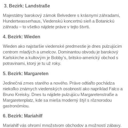
3. Bezirk: Landstraße
Majestátny barokový zámok Belvedere s krásnymi záhradami,
Hundertwasserhaus, Viedenskú koncertnú sieň a Botanickú
záhradu – to všetko nájdete práve v tejto štvrti.
4. Bezirk: Wieden
Wieden ako najstaršie viedenské predmestie je dnes pulzujúcim
centrom mladých a umelcov. Dominantou obvodu je barokový
Karlskirche a kultovým je Bobby's, britsko-americký obchod s
potravinami, ktorý je tu už roky.
5. Bezirk: Margareten
Jedinečná zmes starého a nového. Práve odtiaľto pochádza
niekoľko známych viedenských osobností ako napríklad Falco a
Bruno Kreisky. Dnes tu nájdete pulzujúcu Margaretenstraße a
Margaretenplatz, kde sa mieša moderný štýl s rôznorodou
gastronómiou.
6. Bezirk: Mariahilf
Mariahilf vás ohromí množstvom obchodov a možností zábavy.