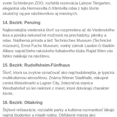
svete Schönbrunn ZOO, rozľahlá rezervácia Lainzer Tiergarten,
elegantná vila Hermesvilla či Klimtvilla robia z tejto štvrte
skutočný raj pre návštevníkov aj miestnych.
14. Bezirk: Penzing
Najlesnatejšia viedenská štvrť sa rozprestiera až do Viedenského
lesa a ponúka nekonečné možnosti na prechádzky, pikniky a
relax. Nádherná príroda a tiež Technisches Museum (Technické
múzeum), Ernst Fuchs Museum, vodný zámok Laudon či štadión
Allianz najväčšieho rakúskeho futbalového klubu Rapid Wien vás
ľahko nalákajú na návštevu.
15. Bezirk: Rudolfsheim-Fünfhaus
Štvrť, ktorá sa zvykne označovať ako najchudobnejšia, je typická
multikultúrnou atmosférou. Známa Wiener Stadthalle, nákupné
centrá Meiselmarkt a Lugner City, železničná stanica
Westbahnhof sú len niektoré z miest, ktoré dotvárajú charakter
štvrte.
16. Bezirk: Ottakring
Štýlové reštaurácie, rozsiahle parky a kultúrna rozmanitosť lákajú
najmä študentov a mladé rodiny. Obľúbené miesta ako