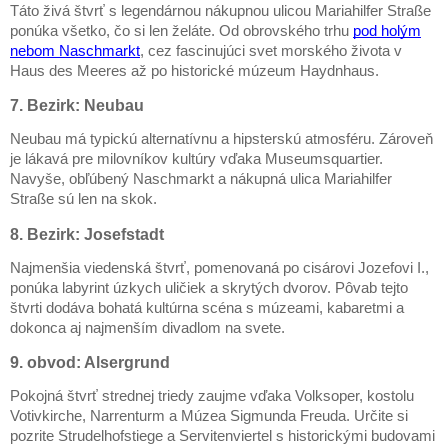
Táto živá štvrť s legendárnou nákupnou ulicou Mariahilfer Straße
ponúka všetko, čo si len želáte. Od obrovského trhu
pod holým
nebom Naschmarkt
, cez fascinujúci svet morského života v
Haus des Meeres až po historické múzeum Haydnhaus.
7. Bezirk: Neubau
Neubau má typickú alternatívnu a hipsterskú atmosféru. Zároveň
je lákavá pre milovníkov kultúry vďaka Museumsquartier.
Navyše, obľúbený Naschmarkt a nákupná ulica Mariahilfer
Straße sú len na skok.
8. Bezirk: Josefstadt
Najmenšia viedenská štvrť, pomenovaná po cisárovi Jozefovi I.,
ponúka labyrint úzkych uličiek a skrytých dvorov. Pôvab tejto
štvrti dodáva bohatá kultúrna scéna s múzeami, kabaretmi a
dokonca aj najmenším divadlom na svete.
9. obvod: Alsergrund
Pokojná štvrť strednej triedy zaujme vďaka Volksoper, kostolu
Votivkirche, Narrenturm a Múzea Sigmunda Freuda. Určite si
pozrite Strudelhofstiege a Servitenviertel s historickými budovami