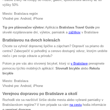
výšky 50%
Miesto: Bratislava región
Vhodné pre: Android, iPhone
Tip pre plánovačov výletov:
Aplikácia
Bratislava Travel Guide
pre
skvelé rozplánovanie dní, výletov, pamiatok a
zážitkov
v Bratislave
Bratislavou na dvoch kolesách
Chcete sa vyhnúť dopravnej špičke a zápcham? Dopraviť sa priamo do
centra? Zabezpečiť si pohodlný a cenovo dostupný odvoz, ktorým urobíte
niečo i pre svoje zdravie a prírodu?
Potom je pre vás ako stvorený bicykel, ktorý si
v Bratislave
prenajmete
pomocou týchto mobilných aplikácií:
Slovnaft bicykle
alebo
Rekola
bicykle
Miesto: Bratislava
Vhodné pre: Android, iPhone
Verejnou dopravou po Bratislave a okolí
Rozhodli ste sa navštíviť širšie okolie mesta alebo vybrané pamiatky v
Bratislavskom regióne? V tom prípade sa vám
na cestu
hodia informácie
o verejnej doprave
.