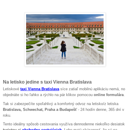
Na letisko jedine s taxi Vienna Bratislava
Letiskové
taxi Vienna Bratislava
síce zatiaľ mobilnú aplikáciu nemá, no
objednáte si ho ľahko a rýchlo na pár klikov pomocou
online formulára
.
Tak si zabezpečíte spoľahlivý a komfortný odvoz na letisko/z letiska
Bratislava, Schwechat, Praha a Budapešť
- 24 hodín denne, 365 dní v
roku.
Tento ideálny spôsob cestovania využíva dennodenne niekoľko desiatok
turistov aj
obchodne cestujúcich
. Lebo majú skúsenosť, že sú na