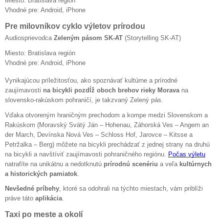
Miesto: Bratislava región
Vhodné pre: Android, iPhone
Pre milovníkov cyklo výletov prírodou
Audiosprievodca
Zeleným pásom SK-AT
(Storytelling SK-AT)
Miesto: Bratislava región
Vhodné pre: Android, iPhone
Vynikajúcou príležitosťou, ako spoznávať kultúrne a prírodné
zaujímavosti
na bicykli pozdĺž oboch brehov rieky Morava
na
slovensko-rakúskom pohraničí, je takzvaný Zelený pás.
Vďaka otvoreným hraničným prechodom a kompe medzi Slovenskom a
Rakúskom (Moravský Svätý Ján – Hohenau, Záhorská Ves – Angern an
der March, Devínska Nová Ves – Schloss Hof, Jarovce – Kitsse a
Petržalka – Berg) môžete na bicykli prechádzať z jednej strany na druhú
na bicykli a navštíviť zaujímavosti pohraničného regiónu.
Počas výletu
natrafíte na unikátnu a nedotknutú
prírodnú scenériu
a veľa
kultúrnych
a historických pamiatok
.
Nevšedné príbehy
, ktoré sa odohrali na týchto miestach, vám priblíži
práve táto
aplikácia
.
Taxi po meste a okolí