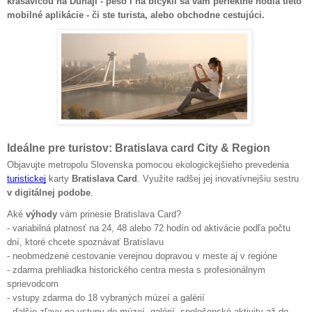
krásavicou na Dunaji - pešo i na bicykli sa vám perfektne hodia tieto
mobilné aplikácie - či ste turista, alebo obchodne cestujúci.
Ideálne pre turistov: Bratislava card City & Region
Objavujte metropolu Slovenska pomocou ekologickejšieho prevedenia
turistickej
karty
Bratislava Card
. Využite radšej jej inovatívnejšiu sestru
v digitálnej podobe
.
Aké
výhody
vám prinesie Bratislava Card?
- variabilná platnosť na 24, 48 alebo 72 hodín od aktivácie podľa počtu
dní, ktoré chcete spoznávať Bratislavu
- neobmedzené cestovanie verejnou dopravou v meste aj v regióne
- zdarma prehliadka historického centra mesta s profesionálnym
sprievodcom
- vstupy zdarma do 18 vybraných múzeí a galérií
- ďalšie zľavy na vstupy do múzeí, galérií, spoločenské aktivity až do