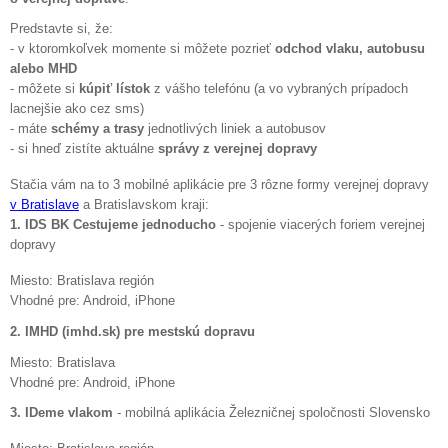
Predstavte si, že:
- v ktoromkoľvek momente si môžete pozrieť
odchod vlaku, autobusu
alebo MHD
- môžete si
kúpiť lístok
z vášho telefónu (a vo vybraných prípadoch
lacnejšie ako cez sms)
- máte
schémy a trasy
jednotlivých liniek a autobusov
- si hneď zistíte aktuálne
správy z verejnej dopravy
Stačia vám na to 3 mobilné aplikácie pre 3 rôzne formy verejnej dopravy
v Bratislave
a Bratislavskom kraji:
1. IDS BK Cestujeme jednoducho
- spojenie viacerých foriem verejnej
dopravy
Miesto: Bratislava región
Vhodné pre: Android, iPhone
2. IMHD (imhd.sk) pre mestskú dopravu
Miesto: Bratislava
Vhodné pre: Android, iPhone
3. IDeme vlakom
- mobilná aplikácia Železničnej spoločnosti Slovensko