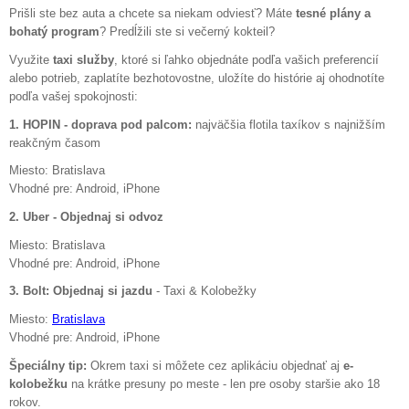
Prišli ste bez auta a chcete sa niekam odviesť? Máte
tesné plány a
bohatý program
? Predĺžili ste si večerný kokteil?
Využite
taxi služby
, ktoré si ľahko objednáte podľa vašich preferencií
alebo potrieb, zaplatíte bezhotovostne, uložíte do histórie aj ohodnotíte
podľa vašej spokojnosti:
1. HOPIN - doprava pod palcom:
najväčšia flotila taxíkov s najnižším
reakčným časom
Miesto: Bratislava
Vhodné pre: Android, iPhone
2. Uber - Objednaj si odvoz
Miesto: Bratislava
Vhodné pre: Android, iPhone
3. Bolt: Objednaj si jazdu
- Taxi & Kolobežky
Miesto:
Bratislava
Vhodné pre: Android, iPhone
Špeciálny tip:
Okrem taxi si môžete cez aplikáciu objednať aj
e-
kolobežku
na krátke presuny po meste - len pre osoby staršie ako 18
rokov.