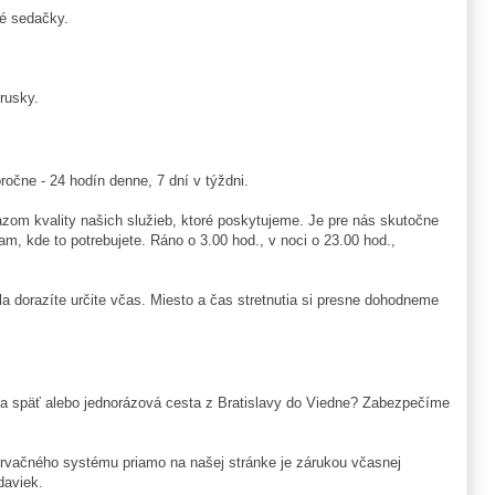
ké sedačky.
rusky.
očne - 24 hodín denne, 7 dní v týždni.
azom kvality našich služieb, ktoré poskytujeme. Je pre nás skutočne
am, kde to potrebujete. Ráno o 3.00 hod., v noci o 23.00 hod.,
la dorazíte určite včas. Miesto a čas stretnutia si presne dohodneme
na a späť alebo jednorázová cesta z Bratislavy do Viedne? Zabezpečíme
ervačného systému priamo na našej stránke je zárukou včasnej
daviek.