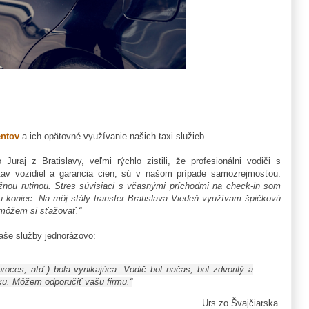
entov
a ich opätovné využívanie našich taxi služieb.
 Juraj z Bratislavy, veľmi rýchlo zistili, že profesionálni vodiči s
tav vozidiel a garancia cien, sú v našom prípade samozrejmosťou:
žnou rutinou. Stres súvisiaci s včasnými príchodmi na check-in som
u koniec. Na môj stály transfer Bratislava Viedeň využívam špičkovú
emôžem si sťažovať.“
 naše služby jednorázovo:
roces, atď.) bola vynikajúca. Vodič bol načas, bol zdvorilý a
dku. Môžem odporučiť vašu firmu.“
Urs zo Švajčiarska