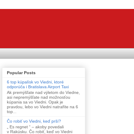
Popular Posts
6 top kúpalísk vo Viedni, ktoré
odporúča i Bratislava Airport Taxi
Ak premýšľate nad výletom do Viedne,
asi nepremýšľate nad možnosťou
kúpania sa vo Viedni. Opak je
pravdou, lebo vo Viedni natrafíte na 6
top...
Čo robiť vo Viedni, keď prší?
„ Es regnet “ – akoby povedali
v Rakúsku. Čo robiť, keď vo Viedni