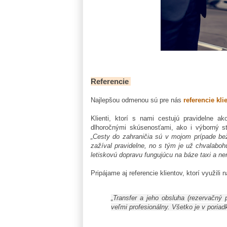
Referencie
Najlepšou odmenou sú pre nás
referencie kli
Klienti, ktorí s nami cestujú pravidelne ako
dlhoročnými skúsenosťami, ako i výborný s
„Cesty do zahraničia sú v mojom prípade be
zažíval pravidelne, no s tým je už chvalaboh
letiskovú dopravu fungujúcu na báze taxi a n
Pripájame aj referencie klientov, ktorí využili
„Transfer a jeho obsluha (rezervačný p
veľmi profesionálny. Všetko je v poria