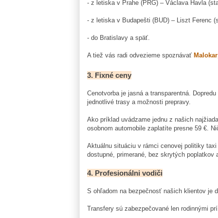
- z letiska v Prahe (PRG) – Václava Havla (s
- z letiska v Budapešti (BUD) – Liszt Ferenc (
- do Bratislavy a späť.
A tiež vás radi odvezieme spoznávať
Malokar
3. Fixné ceny
Cenotvorba je jasná a transparentná. Dopredu 
jednotlivé trasy a možnosti prepravy.
Ako príklad uvádzame jednu z našich najžiadan
osobnom automobile zaplatíte presne 59 €. Nič
Aktuálnu situáciu v rámci cenovej politiky tax
dostupné, primerané, bez skrytých poplatkov 
4. Profesionálni vodiči
S ohľadom na bezpečnosť našich klientov je dô
Transfery sú zabezpečované len rodinnými pr