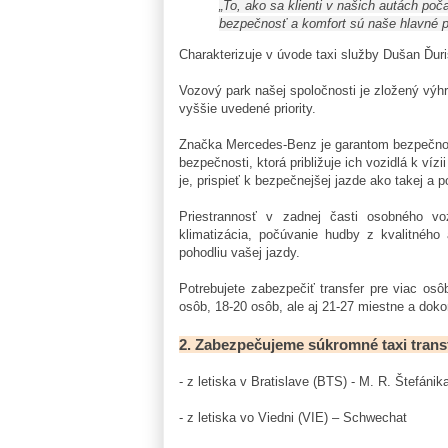
„To, ako sa klienti v našich autách poč
bezpečnosť a komfort sú naše hlavné pri
Charakterizuje v úvode taxi služby Dušan Ďuriš
Vozový park našej spoločnosti je zložený výh
vyššie uvedené priority.
Značka Mercedes-Benz je garantom bezpečnos
bezpečnosti, ktorá približuje ich vozidlá k v
je, prispieť k bezpečnejšej jazde ako takej a
Priestrannosť v zadnej časti osobného vo
klimatizácia, počúvanie hudby z kvalitného
pohodliu vašej jazdy.
Potrebujete zabezpečiť transfer pre viac osô
osôb, 18-20 osôb, ale aj 21-27 miestne a doko
2. Zabezpečujeme súkromné taxi trans
- z letiska v Bratislave (BTS) - M. R. Štefánik
- z letiska vo Viedni (VIE) – Schwechat