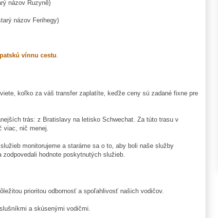
tarý názov Ruzyně)
starý názov Ferihegy)
patskú vínnu cestu
.
viete, koľko za váš transfer zaplatíte, keďže ceny sú zadané fixne pre
ejších trás: z Bratislavy na letisko Schwechat. Za túto trasu v
 viac, nič menej.
i služieb monitorujeme a staráme sa o to, aby boli naše služby
a zodpovedali hodnote poskytnutých služieb.
ležitou prioritou odbornosť a spoľahlivosť našich vodičov.
íslušníkmi a skúsenými vodičmi.