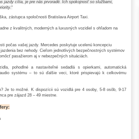
as jazdy cítia, je pre nás prvoradé. Ich spokojnosť so službami,
ority.“
ka, zástupca spoločnosti Bratislava Airport Taxi.
radne z kvalitných, moderných a luxusných vozidiel s ohľadom na
ti počas vašej jazdy. Mercedes poskytuje ucelenú koncepciu
ízii jazdenia bez nehody. Cieľom jednotlivých bezpečnostných systémov
 pomôcť pasažierom aj v nebezpečných situáciách.
zidla, pohodlné a nastaviteľné sedadlá s opierkami, automatická
 audio systému – to sú ďalšie veci, ktoré prispievajú k celkovému
b? Je to možné. K dispozícii sú vozidlá pre 4 osoby, 5-8 osôb, 9-17
nca pre zájazd 28 – 49 miestne.
fery:
a