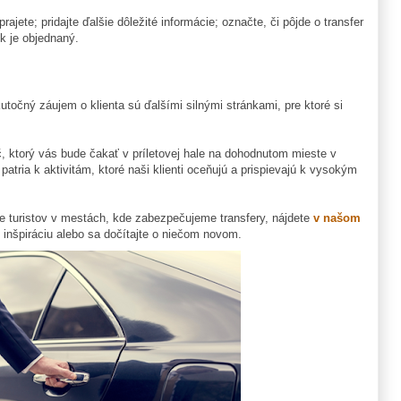
rajete; pridajte ďalšie dôležité informácie; označte, či pôjde o transfer
k je objednaný.
kutočný záujem o klienta sú ďalšími silnými stránkami, pre ktoré si
ič, ktorý vás bude čakať v príletovej hale na dohodnutom mieste v
ria k aktivitám, ktoré naši klienti oceňujú a prispievajú k vysokým
re turistov v mestách, kde zabezpečujeme transfery, nájdete
v našom
u inšpiráciu alebo sa dočítajte o niečom novom.