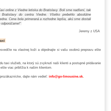
Taxi online z Viedne letiska do Bratislavy. Boli sme nadšení, tak
 Bratislavy do centra Viedne. Všetko prebehlo absolútne
iedna. Cena bola primeraná a rozhodne lepšia, akú sme dostali
o odporúčame!“
Jeremy z USA
Taxi
esvedčte na vlastnej koži a objednajte si vašu osobnú prepravu ešte
 taxi služieb, na ktorý sú zvyknutí naši klienti a postupné pridávanie
 ešte viac priblížia k našim klientom.
 prozákaznícke, dajte nám vedieť:
info@go-limousine.sk
.