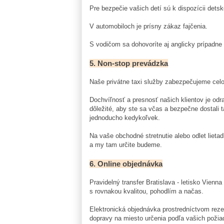
Pre bezpečie vašich detí sú k dispozícii dets
V automobiloch je prísny zákaz fajčenia.
S vodičom sa dohovoríte aj anglicky prípadne 
5. Non-stop prevádzka
Naše privátne taxi služby zabezpečujeme celor
Dochvíľnosť a presnosť našich klientov je odr
dôležité, aby ste sa včas a bezpečne dostali t
jednoducho kedykoľvek.
Na vaše obchodné stretnutie alebo odlet lietad
a my tam určite budeme.
6. Online objednávka
Pravidelný transfer Bratislava - letisko Vien
s rovnakou kvalitou, pohodlím a načas.
Elektronická objednávka prostredníctvom rez
dopravy na miesto určenia podľa vašich požia