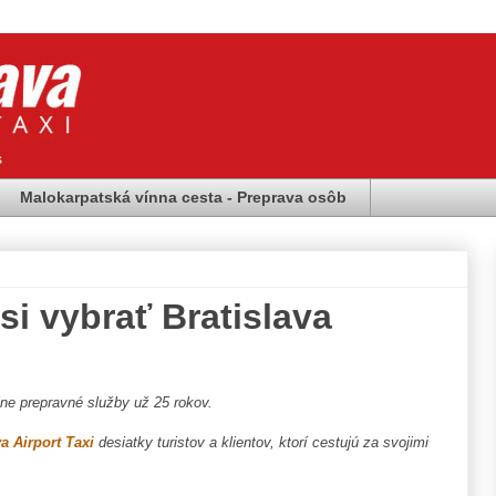
s
Malokarpatská vínna cesta - Preprava osôb
i vybrať Bratislava
lne prepravné služby už 25 rokov.
va Airport Taxi
desiatky turistov a klientov, ktorí cestujú za svojimi