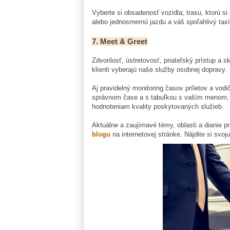
Vyberte si obsadenosť vozidla; trasu, ktorú si p
alebo jednosmernú jazdu a váš spoľahlivý taxí
7. Meet & Greet
Zdvorilosť, ústretovosť, priateľský prístup a s
klienti vyberajú naše služby osobnej dopravy.
Aj pravidelný monitoring časov príletov a vod
správnom čase a s tabuľkou s vaším menom, pat
hodnoteniam kvality poskytovaných služieb.
Aktuálne a zaujímavé témy, oblasti a dianie p
blogu
na internetovej stránke. Nájdite si svoj