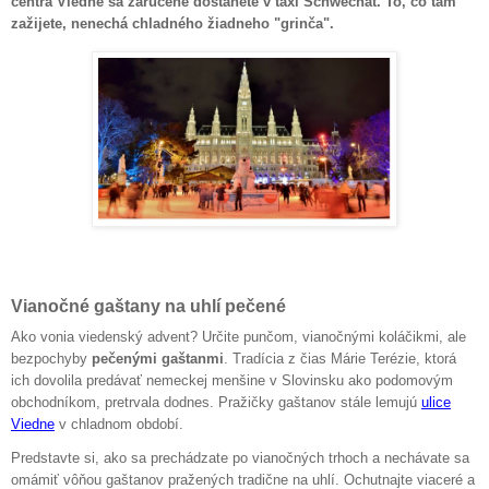
centra Viedne sa zaručene dostanete v taxi Schwechat. To, čo tam
zažijete, nenechá chladného žiadneho "grinča".
Vianočné gaštany na uhlí pečené
Ako vonia viedenský advent? Určite punčom, vianočnými koláčikmi, ale
bezpochyby
pečenými gaštanmi
. Tradícia z čias Márie Terézie, ktorá
ich dovolila predávať nemeckej menšine v Slovinsku ako podomovým
obchodníkom, pretrvala dodnes. Pražičky gaštanov stále lemujú
ulice
Viedne
v chladnom období.
Predstavte si, ako sa prechádzate po vianočných trhoch a nechávate sa
omámiť vôňou gaštanov pražených tradične na uhlí. Ochutnajte viaceré a