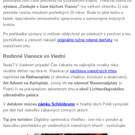
predvianočnom čase premenia na rozprávkovú krajinu. Tradičná vianočná
výstava „Cestujte v čase kúzlom Vianoc“
(vo veľkom skleníku 1) vás
prevedie cestou minulosti posledných 20 rokov. Bude to plné lesku a
farieb, špeciálneho remeselného spracovania a samozrejme krásnych
kvetov.
Po prehliadke výstavy si môžete oddýchnuť pri stánkoch s punčom a bio
pochúťkami a zároveň nakúpiť
originálne ručne robené darčeky
na
vianočnom trhu.
Rodinné Vianoce vo Viedni
Nuda? V žiadnom prípade! Čas čakania na najkrajšie sviatky roka
skrátite deťom raz-dva-tri. Klasikou je
návšteva vianočných trhov
napríklad
na Rathausplatz
(s detskou chatkou, klziskom a atrakciami),
Art Advent na Karlsplatz
, zimný trh
na námestí Riesenradplatz
(v
Prátri) či na pokojnejšom adventnom trhu
v okolí Lichtenštajnského
záhradného paláca
.
V
detskom múzeu
zámku Schönbrunn
si hradný duch Poldi vymyslel
pre deti tiež niekoľko zábavných zimných aktivít.
Tip pre turistov:
Digitálny sprievodca Viedňou - ivie má v ponuke aj
špeciálnu prechádzku po viedenských vianočných trhoch - vyskúšajte.