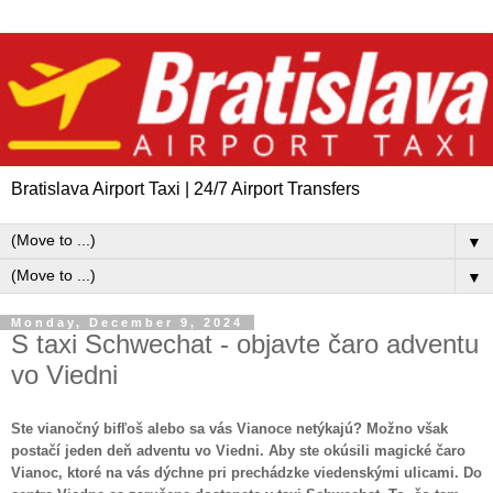
Bratislava Airport Taxi | 24/7 Airport Transfers
▼
▼
Monday, December 9, 2024
S taxi Schwechat - objavte čaro adventu
vo Viedni
Ste vianočný bifľoš alebo sa vás Vianoce netýkajú? Možno však
postačí jeden deň adventu vo Viedni. Aby ste okúsili magické čaro
Vianoc, ktoré na vás dýchne pri prechádzke viedenskými ulicami. Do