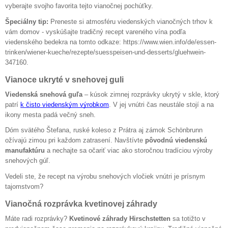
vyberajte svojho favorita tejto vianočnej pochúťky.
Špeciálny tip:
Preneste si atmosféru viedenských vianočných trhov k
vám domov - vyskúšajte tradičný recept vareného vína podľa
viedenského bedekra na tomto odkaze: https://www.wien.info/de/essen-
trinken/wiener-kueche/rezepte/suesspeisen-und-desserts/gluehwein-
347160.
Vianoce ukryté v snehovej guli
Viedenská snehová guľa
– kúsok zimnej rozprávky ukrytý v skle, ktorý
patrí
k čisto viedenským výrobkom
. V jej vnútri čas neustále stojí a na
ikony mesta padá večný sneh.
Dóm svätého Štefana, ruské koleso z Prátra aj zámok Schönbrunn
ožívajú zimou pri každom zatrasení. Navštívte
pôvodnú viedenskú
manufaktúru
a nechajte sa očariť viac ako storočnou tradíciou výroby
snehových gúľ.
Vedeli ste, že recept na výrobu snehových vločiek vnútri je prísnym
tajomstvom?
Vianočná rozprávka kvetinovej záhrady
Máte radi rozprávky?
Kvetinové záhrady Hirschstetten
sa totižto v