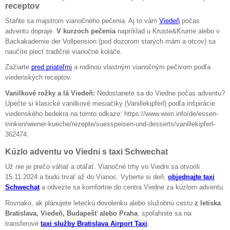
receptov
Staňte sa majstrom vianočného pečenia. Aj to vám
Viedeň
počas
adventu dopraje.
V kurzoch pečenia
napríklad u Kruste&Krume alebo v
Backakademie der Vollpension (pod dozorom starých mám a otcov) sa
naučíte piecť tradičné vianočné koláče.
Zažiarte
pred priateľmi
a rodinou vlastným vianočným pečivom podľa
viedenských receptov.
Vanilkové rožky a lá Viedeň:
Nedostanete sa do Viedne počas adventu?
Upečte si klasické vanilkové mesiačiky (Vanillekipferl) podľa inšpirácie
viedenského bedekra na tomto odkaze: https://www.wien.info/de/essen-
trinken/wiener-kueche/rezepte/suesspeisen-und-desserts/vanillekipferl-
362474.
Kúzlo adventu vo Viedni s taxi Schwechat
Už nie je prečo váhať a otáľať. Vianočné trhy vo Viedni sa otvorili
15.11.2024 a budú trvať až do Vianoc. Vyberte si deň,
objednajte taxi
Schwechat
a odvezte sa komfortne do centra Viedne za kúzlom adventu.
Rovnako, ak plánujete leteckú dovolenku alebo služobnú cestu
z letiska
Bratislava, Viedeň, Budapešť alebo Praha
, spoľahnite sa na
transferové
taxi služby Bratislava Airport Taxi
.