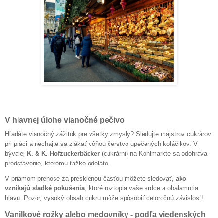
V hlavnej úlohe vianočné pečivo
Hľadáte vianočný zážitok pre všetky zmysly? Sledujte majstrov cukrárov
pri práci a nechajte sa zlákať vôňou čerstvo upečených koláčikov. V
bývalej
K. & K. Hofzuckerbäcker
(cukrárni) na Kohlmarkte sa odohráva
predstavenie, ktorému ťažko odoláte.
V priamom prenose za presklenou časťou môžete sledovať,
ako
vznikajú sladké pokušenia
, ktoré roztopia vaše srdce a obalamutia
hlavu. Pozor, vysoký obsah cukru môže spôsobiť celoročnú závislosť!
Vanilkové rožky alebo medovníky - podľa viedenských